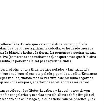
lleno de la dorada, que va a consistir en un montón de
elamos y partimos a juliana la cebolla, yo he usado morada
ar la blanca o incluso la tierna. La ponemos a pochar en una
e oliva (como unas dos cucharadas), no queremos que fría sino
ndita, le ponemos la sal para ayudar a sudar.
ura, el pimiento a tiras, los ajos pelados y laminados, la
último añadimos el tomate pelado y partido a dadito. Echamos
egra molida, cuando toda la verdura este blandita regamos
dejamos que evapore, apartamos el relleno y reservamos.
os sólo con los filetes, la cabeza y la espina nos sirven
Podéis congelarlas y usarlas otro día. Si no sabéis limpiar el
escadero que os lo haga que ellos tiene mucha práctica y les