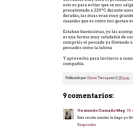
esto es para evitar que se nos sal
precalentado a 220ºC durante unos 
doradas, las mías eran muy grand
cuajadas que es como nos gustan en
Estaban buenísimas, yo las acompañ
es una forma muy saludable de co
compráis el pescado ya fileteado o
pescados como la lubina
Y aprovecho para invitaros a con
compañía.
Publicado por
Chusa Tárraga
en
9:00 a. m.
9 comentarios:
Un mundo llamado May
18 
Esta receta similar la hago yo tb
Responder