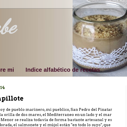
be
re mi
Indice alfabético de recetas
014
apillote
y de pueblo marinero, mi pueblico, San Pedro del Pinatar
la orilla de dos mares, el Mediterraneo en un lado y el mar
 Menor se realiza todavía de forma bastante artesanal y es
rada, el salmonete y el mújol están "en todo lo suyo", que