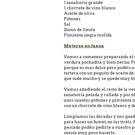
1 zanahoria grande
1 chorrete de vino blanco
Aceite de oliva
Piñones
Sal
Zumo de limón
Pimienta negra molida
Meterse en faena
Vamos a comenzar preparando el re
verdura pochadita y bien tierna. P
porque es mas dulce pero podéis us
tartera con un poquito de aceite d
que sude mucho y se quede muy bla
Vamos añadiendo el resto de la verd
zanahoria pelada y rallada y por 
unos cuantos piñones y pimienta n
con un chorrete de vino blanco y 
Limpiamos las doradas y nos quedam
para hacer un fumet, no las tiréis. 
pescado podéis pedirle a vuestro p
cuesta muy poco hacerlo.