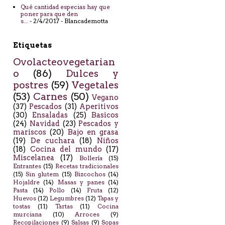
Qué cantidad especias hay que
poner para que den
s...
- 2/4/2017
- Blancademotta
Etiquetas
Ovolacteovegetarian
o
(86)
Dulces y
postres
(59)
Vegetales
(53)
Carnes
(50)
Vegano
(37)
Pescados
(31)
Aperitivos
(30)
Ensaladas
(25)
Basicos
(24)
Navidad
(23)
Pescados y
mariscos
(20)
Bajo en grasa
(19)
De cuchara
(18)
Niños
(18)
Cocina del mundo
(17)
Miscelanea
(17)
Bollería
(15)
Entrantes
(15)
Recetas tradicionales
(15)
Sin glutem
(15)
Bizcochos
(14)
Hojaldre
(14)
Masas y panes
(14)
Pasta
(14)
Pollo
(14)
Fruta
(12)
Huevos
(12)
Legumbres
(12)
Tapas y
tostas
(11)
Tartas
(11)
Cocina
murciana
(10)
Arroces
(9)
Recopilaciones
(9)
Salsas
(9)
Sopas